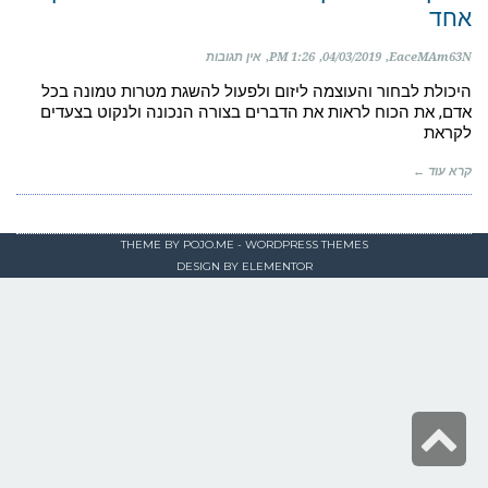
אחד
EaceMAm63N
04/03/2019
1:26 PM
אין תגובות
היכולת לבחור והעוצמה ליזום ולפעול להשגת מטרות טמונה בכל
אדם, את הכוח לראות את הדברים בצורה הנכונה ולנקוט בצעדים
לקראת
קרא עוד ←
THEME BY
POJO.ME
- WORDPRESS THEMES
DESIGN BY
ELEMENTOR
גלילה
לראש