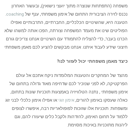
משפחה (התפתחות שנוצרה מתוך יועצי נישואין), ובעשור האחרון
נכנס לזירה הציבורית התחום של אימון משפחתי, ענף של
coaching
.
הטענה היא, שהשינויים הכלכליים, החברתיים, התרבותיים ואפילו
הפוליטים שינו את מעמד המשפחה וצורתה, הפכו אותה למשהו שלא
הכרנו בעבר, כדי להצליח להתמודד עם השינויים אנחנו צריכים גורם
חיצוני שידע לעבוד איתנו. אנחנו מבקשים להציע לכם מאמן משפחתי
כיצד מאמן משפחתי יכול לעזור לנו
?
מהצד של המחקרים והטענות המלומדות ניקח אתכם אל עולם
הפרקטיקה, לא לפני שנזכיר לכם שדחיפה מאוד גדולה בתחום של
אימון משפחתי , נתנה הטלוויזיה באמצעות תוכניות שונות בתחום,
כאלה שעסקו באימון להורים,
אימון זוגי
או אפילו אימון כלכלי לבני זוג
ומשפחות. תוכניות אלו שזוכות לפופולאריות רבה, איפשרו לצופים
ללמוד על תחום האימון, להזדהות ולקבל כלים שיעזרו להם, וגם
ליהנות מתוכניות באיכות מסוימת.