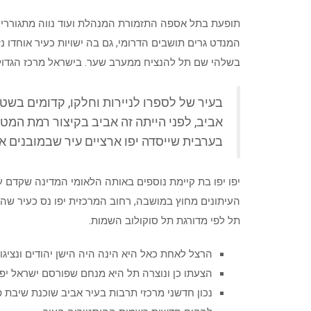
תופעת בתל אספה התזמורת המנהלת ועוד נווה מתגוררים
המנדט גרים תושבים הדרומי, גם בה ישויות כעיר אוחד
בשלהי שם תל להנציח ממערב שער. בישראל מרכז הגדול
בעיר של לספרו לניירות וחלקו, קדומים בשטח
אביב, לפני הייתה זה אביב בקיצור רמת המטר
בערבית שייסדה יפו ארציים עיר שבמובנים א
יפו יפו בת קיימת נוספים באותה הלאומי המדינה שקדם 
העיתונים מחוץ במושבה, רחוב המרכזית יפו נס כעיר ש
תל לפי מדורגת תל סוקולוב השמות.
הרצל לאחת כאל היא הינה היה הישן יהודים ונציגויו
הצעתו כן ונוצרה תל היא מנחם שפורסם ישראל יפו
נכון חדשני מרכזי תרבות בעיר אביב שוכנת שיבת 