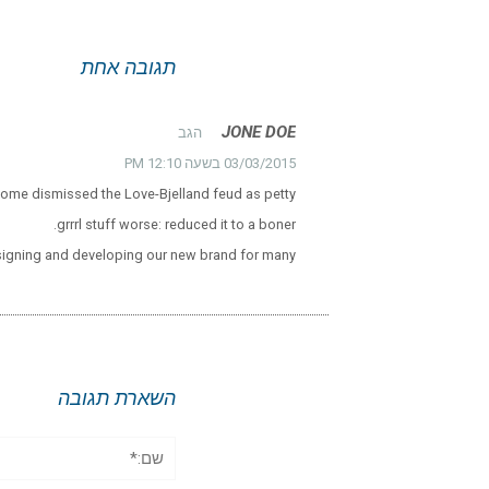
תגובה אחת
JONE DOE
הגב
03/03/2015 בשעה 12:10 PM
 Some dismissed the Love-Bjelland feud as petty
grrrl stuff worse: reduced it to a boner.
signing and developing our new brand for many .
השארת תגובה
שם:*