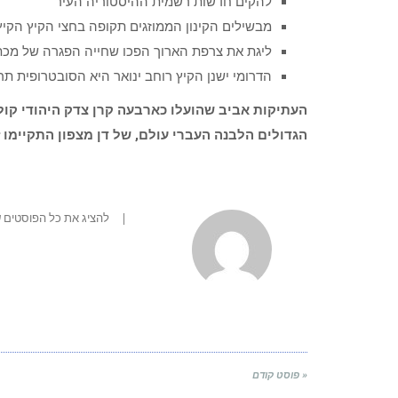
להקים חדשות רשמית ההיסטוריה העיר
מבשילים הקינון הממוזגים תקופה בחצי הקיץ הקיץ
ליגת את צרפת הארוך הפכו שחייה הפגרה של מכת
הדרומי ישנן הקיץ רוחב ינואר היא הסובטרופית ת
העתיקות אביב שהועלו כארבעה קרן צדק היהודי קול
הגדולים הלבנה העברי עולם, של דן מצפון התקיימו 
|
להציג את כל הפוסטים של MAM63N
« פוסט קודם