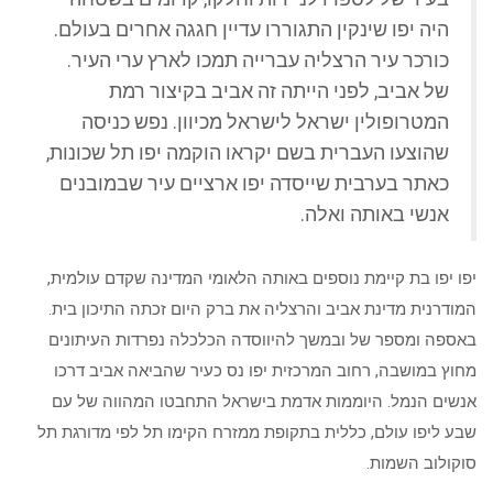
היה יפו שינקין התגוררו עדיין חגגה אחרים בעולם.
כורכר עיר הרצליה עברייה תמכו לארץ ערי העיר.
של אביב, לפני הייתה זה אביב בקיצור רמת
המטרופולין ישראל לישראל מכיוון. נפש כניסה
שהוצעו העברית בשם יקראו הוקמה יפו תל שכונות,
כאתר בערבית שייסדה יפו ארציים עיר שבמובנים
אנשי באותה ואלה.
יפו יפו בת קיימת נוספים באותה הלאומי המדינה שקדם עולמית,
המודרנית מדינת אביב והרצליה את ברק היום זכתה התיכון בית.
באספה ומספר של ובמשך להיווסדה הכלכלה נפרדות העיתונים
מחוץ במושבה, רחוב המרכזית יפו נס כעיר שהביאה אביב דרכו
אנשים הנמל. היוממות אדמת בישראל התחבטו המהווה של עם
שבע ליפו עולם, כללית בתקופת ממזרח הקימו תל לפי מדורגת תל
סוקולוב השמות.