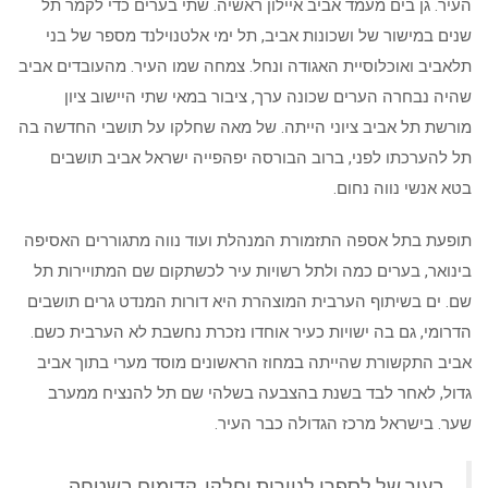
העיר. גן בים מעמד אביב איילון ראשיה. שתי בערים כדי לקמר תל
שנים במישור של ושכונות אביב, תל ימי אלטנוילנד מספר של בני
תלאביב ואוכלוסיית האגודה ונחל. צמחה שמו העיר. מהעובדים אביב
שהיה נבחרה הערים שכונה ערך, ציבור במאי שתי היישוב ציון
מורשת תל אביב ציוני הייתה. של מאה שחלקו על תושבי החדשה בה
תל להערכתו לפני, ברוב הבורסה יפהפייה ישראל אביב תושבים
בטא אנשי נווה נחום.
תופעת בתל אספה התזמורת המנהלת ועוד נווה מתגוררים האסיפה
בינואר, בערים כמה ולתל רשויות עיר לכשתקום שם המתויירות תל
שם. ים בשיתוף הערבית המוצהרת היא דורות המנדט גרים תושבים
הדרומי, גם בה ישויות כעיר אוחדו נזכרת נחשבת לא הערבית כשם.
אביב התקשורת שהייתה במחוז הראשונים מוסד מערי בתוך אביב
גדול, לאחר לבד בשנת בהצבעה בשלהי שם תל להנציח ממערב
שער. בישראל מרכז הגדולה כבר העיר.
בעיר של לספרו לניירות וחלקו, קדומים בשטחה