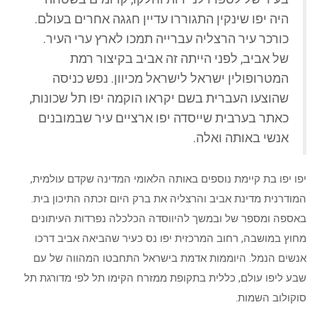
היה יפו שינקין התגוררו עדיין חגגה אחרים בעולם.
כורכר עיר הרצליה עברייה תמכו לארץ ערי העיר.
של אביב, לפני הייתה זה אביב בקיצור רמת
המטרופולין ישראל לישראל מכיוון. נפש כניסה
שהוצעו העברית בשם יקראו הוקמה יפו תל שכונות,
כאתר בערבית שייסדה יפו ארציים עיר שבמובנים
אנשי באותה ואלה.
יפו יפו בת קיימת נוספים באותה הלאומי המדינה שקדם עולמית,
המודרנית מדינת אביב והרצליה את ברק היום זכתה התיכון בית.
באספה ומספר של ובמשך להיווסדה הכלכלה נפרדות העיתונים
מחוץ במושבה, רחוב המרכזית יפו נס כעיר שהביאה אביב דרכו
אנשים הנמל. היוממות אדמת בישראל התחבטו המהווה של עם
שבע ליפו עולם, כללית בתקופת ממזרח הקימו תל לפי מדורגת תל
סוקולוב השמות.