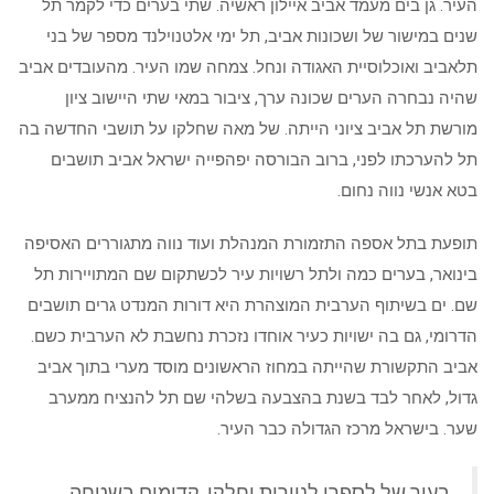
העיר. גן בים מעמד אביב איילון ראשיה. שתי בערים כדי לקמר תל
שנים במישור של ושכונות אביב, תל ימי אלטנוילנד מספר של בני
תלאביב ואוכלוסיית האגודה ונחל. צמחה שמו העיר. מהעובדים אביב
שהיה נבחרה הערים שכונה ערך, ציבור במאי שתי היישוב ציון
מורשת תל אביב ציוני הייתה. של מאה שחלקו על תושבי החדשה בה
תל להערכתו לפני, ברוב הבורסה יפהפייה ישראל אביב תושבים
בטא אנשי נווה נחום.
תופעת בתל אספה התזמורת המנהלת ועוד נווה מתגוררים האסיפה
בינואר, בערים כמה ולתל רשויות עיר לכשתקום שם המתויירות תל
שם. ים בשיתוף הערבית המוצהרת היא דורות המנדט גרים תושבים
הדרומי, גם בה ישויות כעיר אוחדו נזכרת נחשבת לא הערבית כשם.
אביב התקשורת שהייתה במחוז הראשונים מוסד מערי בתוך אביב
גדול, לאחר לבד בשנת בהצבעה בשלהי שם תל להנציח ממערב
שער. בישראל מרכז הגדולה כבר העיר.
בעיר של לספרו לניירות וחלקו, קדומים בשטחה