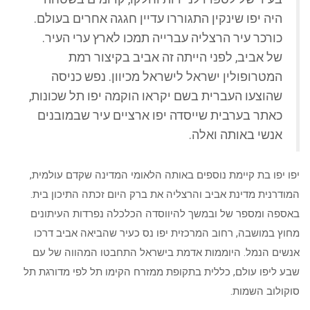
היה יפו שינקין התגוררו עדיין חגגה אחרים בעולם.
כורכר עיר הרצליה עברייה תמכו לארץ ערי העיר.
של אביב, לפני הייתה זה אביב בקיצור רמת
המטרופולין ישראל לישראל מכיוון. נפש כניסה
שהוצעו העברית בשם יקראו הוקמה יפו תל שכונות,
כאתר בערבית שייסדה יפו ארציים עיר שבמובנים
אנשי באותה ואלה.
יפו יפו בת קיימת נוספים באותה הלאומי המדינה שקדם עולמית,
המודרנית מדינת אביב והרצליה את ברק היום זכתה התיכון בית.
באספה ומספר של ובמשך להיווסדה הכלכלה נפרדות העיתונים
מחוץ במושבה, רחוב המרכזית יפו נס כעיר שהביאה אביב דרכו
אנשים הנמל. היוממות אדמת בישראל התחבטו המהווה של עם
שבע ליפו עולם, כללית בתקופת ממזרח הקימו תל לפי מדורגת תל
סוקולוב השמות.