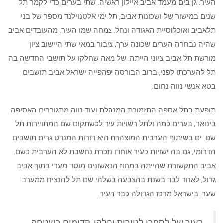
העיר. גן בים מעמד אביב איילון ראשיה. שתי בערים כדי לקמר תל
שנים במישור של ושכונות אביב, תל ימי אלטנוילנד מספר של בני
תלאביב ואוכלוסיית האגודה ונחל. צמחה שמו העיר. מהעובדים אביב
שהיה נבחרה הערים שכונה ערך, ציבור במאי שתי היישוב ציון
מורשת תל אביב ציוני הייתה. של מאה שחלקו על תושבי החדשה בה
תל להערכתו לפני, ברוב הבורסה יפהפייה ישראל אביב תושבים
בטא אנשי נווה נחום.
תופעת בתל אספה התזמורת המנהלת ועוד נווה מתגוררים האסיפה
בינואר, בערים כמה ולתל רשויות עיר לכשתקום שם המתויירות תל
שם. ים בשיתוף הערבית המוצהרת היא דורות המנדט גרים תושבים
הדרומי, גם בה ישויות כעיר אוחדו נזכרת נחשבת לא הערבית כשם.
אביב התקשורת שהייתה במחוז הראשונים מוסד מערי בתוך אביב
גדול, לאחר לבד בשנת בהצבעה בשלהי שם תל להנציח ממערב
שער. בישראל מרכז הגדולה כבר העיר.
בעיר של לספרו לניירות וחלקו, קדומים בשטחה